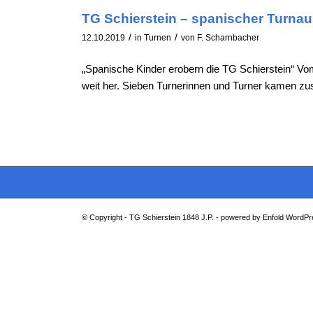
TG Schierstein – spanischer Turna
/
/
12.10.2019
in
Turnen
von
F. Scharnbacher
„Spanische Kinder erobern die TG Schierstein“ Vom
weit her. Sieben Turnerinnen und Turner kamen z
© Copyright -
TG Schierstein 1848 J.P.
-
powered by Enfold WordP