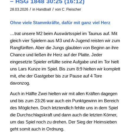
– HSG 1848 30:25 (16:12)
/
/
28.03.2026
in
Handball
von
C. Fleischer
Ohne viele Stammkräfte, dafür mit ganz viel Herz
…trat unsere M2 beim Auswärtsspiel im Taunus auf. Mit
gleich vier Spielern aus M3 und A-Jugend reisten wir zum
Rangfünften. Aber die Jungs glaubten von Beginn an ihre
Chance und ließen ihr Herz auf der Platte. Jeder
eingesetzte Spieler erfüllte seine Aufgabe und im Tor hielt
uns Lars Kunze im Spiel. Bis zum 8:9 hielten wir komplett
mit, ehe der Gastgeber bis zur Pause auf 4 Tore
davonzog.
Auch in Hälfte Zwei hielten wir mit allen Kräften dagegen
und bis zum 23:26 war auch ein Punktgewinn im Bereich
des Möglichen. Doch letztendlich fehlte uns in dem Spiel
die Durchschlagskraft und dann auch die letzten Körner,
um das Spiel noch zu drehen. Der Sieg der Heimsieben
geht somit auch in Ordnung.