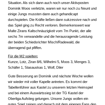
Situation. Als sich dann auch noch unser Aktivposten
Dominik Moos verletzte, waren wir nur noch zu Neunt und
einige Jungs mussten dann auch gehandicapt
durchspielen. Die Kräfte ließen dann sukzessive nach und
das Spiel ging zu Recht verloren. Bemerkenswert war
Malte Zirans Kaltschnäuzigkeit vom 7m Punkt, der alle
sechs 7m verwandelte und die herausragende Leistung
der beiden Schiedsrichter Misch/Radewald, die
überragend gut pfiffen.
Für die M2 spielten:
Kunze, Lotz, Ziran 8/6, Wilhelmi 5, Moos 3, Menges 3,
Schäfer 1, Stasauskas 1, Wolf, Diler
Gute Besserung an Dominik und nächste Woche wollen
wir wieder mit voller Kapelle antreten. Es kommt der
Tabellenführer aus Kastel zu unserem letzten Heimspiel
und bei einem Auswärtssieg ist der TG Kastel der
Oberliga Aufstieg gelungen. Unsere Jungs wollen ein
gutes Spiel zeigen und danach mit dem eigenen Fans den