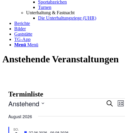
Sportabzeichen
Turnen
Unterhaltung & Fastnacht
Die Unterhaltungsriege (UHR)
Berichte
Bilder
Gaststätte
TG-App
Menü
Menü
Anstehende Veranstaltungen
Terminliste
Veranstaltungen
Anstehend
Veranstal
Veran
Suche
Liste
Ansic
Suche
Datum
Navig
wählen.
August 2026
und
Ansichten
SO.
Hervorgehoben
27.06.2026
-
09.08.2026