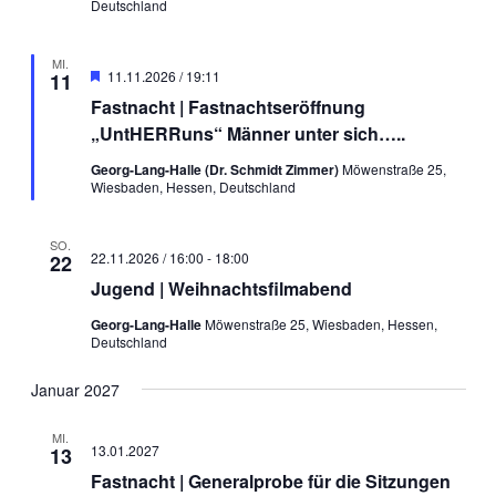
Deutschland
MI.
Hervorgehoben
11.11.2026 / 19:11
11
Fastnacht | Fastnachtseröffnung
„UntHERRuns“ Männer unter sich…..
Georg-Lang-Halle (Dr. Schmidt Zimmer)
Möwenstraße 25,
Wiesbaden, Hessen, Deutschland
SO.
22.11.2026 / 16:00
-
18:00
22
Jugend | Weihnachtsfilmabend
Georg-Lang-Halle
Möwenstraße 25, Wiesbaden, Hessen,
Deutschland
Januar 2027
MI.
13.01.2027
13
Fastnacht | Generalprobe für die Sitzungen