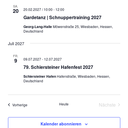
SA.
20.02.2027 / 10:00
-
12:00
20
Gardetanz | Schnuppertraining 2027
Georg-Lang-Halle
Möwenstraße 25, Wiesbaden, Hessen,
Deutschland
Juli 2027
FR.
09.07.2027
-
12.07.2027
9
79. Schiersteiner Hafenfest 2027
Schiersteiner Hafen
Hafenstraße, Wiesbaden, Hessen,
Deutschland
Heute
Nächste
Veranstaltungen
Vorherige
Veranstal
Kalender abonnieren