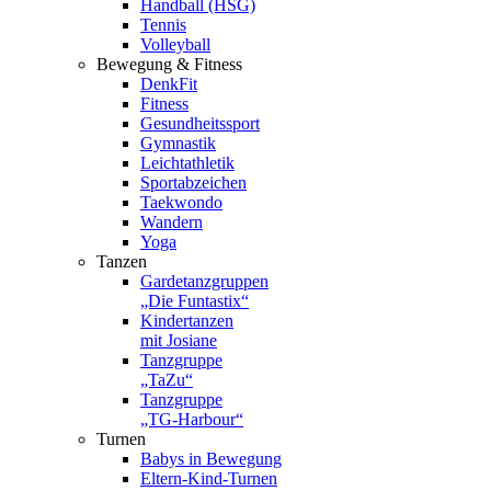
Handball (HSG)
Tennis
Volleyball
Bewegung & Fitness
DenkFit
Fitness
Gesundheitssport
Gymnastik
Leichtathletik
Sportabzeichen
Taekwondo
Wandern
Yoga
Tanzen
Gardetanzgruppen
„Die Funtastix“
Kindertanzen
mit Josiane
Tanzgruppe
„TaZu“
Tanzgruppe
„TG-Harbour“
Turnen
Babys in Bewegung
Eltern-Kind-Turnen