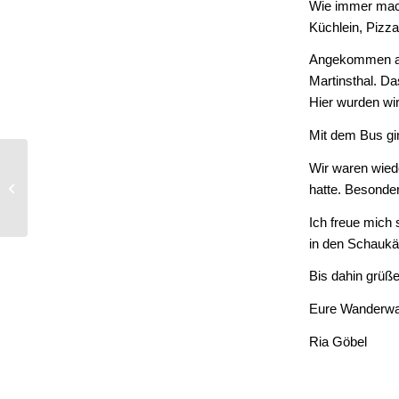
Wie immer mach
Küchlein, Pizza
Angekommen an
Martinsthal. D
Hier wurden wir
Mit dem Bus gi
Wir waren wiede
HSG-mB1 | HHV
Regionalliga-Quali in
hatte. Besonder
Hanau
Ich freue mich 
in den Schaukä
Bis dahin grüße
Eure Wanderwa
Ria Göbel