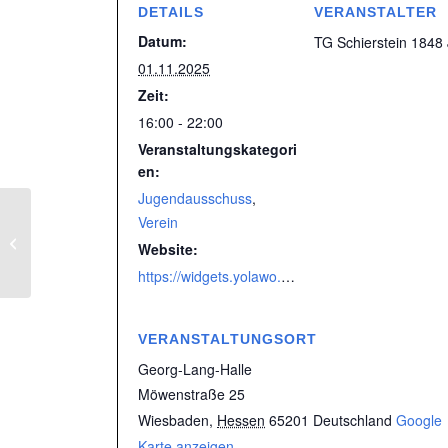
DETAILS
VERANSTALTER
Datum:
TG Schierstein 1848 
01.11.2025
Zeit:
16:00 - 22:00
Veranstaltungskategori
en:
Jugendausschuss
,
Verein
Babys in Bewegung |
Website:
Neue Kurse starten
https://widgets.yolawo.de/w/0/bookables/689c8fa912c7e74a90f7c31b?t=1761293158139
VERANSTALTUNGSORT
Georg-Lang-Halle
Möwenstraße 25
Wiesbaden
,
Hessen
65201
Deutschland
Google
Karte anzeigen