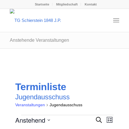
Startseite
Mitgliedschaft
Kontakt
Anstehende Veranstaltungen
Terminliste
Jugendausschuss
Veranstaltungen
Jugendausschuss
Veranstaltungen
Veransta
Anstehend
Veranst
Suche
Liste
Ansicht
Suche
Datum