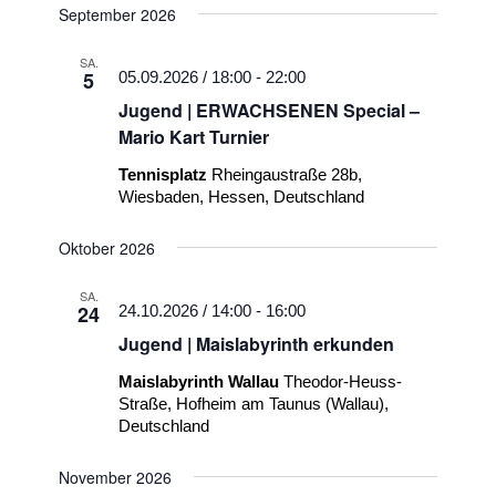
Navigat
September 2026
wählen.
und
Ansichten
SA.
5
05.09.2026 / 18:00
-
22:00
Navigati
Jugend | ERWACHSENEN Special –
Mario Kart Turnier
Tennisplatz
Rheingaustraße 28b,
Wiesbaden, Hessen, Deutschland
Oktober 2026
SA.
24
24.10.2026 / 14:00
-
16:00
Jugend | Maislabyrinth erkunden
Maislabyrinth Wallau
Theodor-Heuss-
Straße, Hofheim am Taunus (Wallau),
Deutschland
November 2026