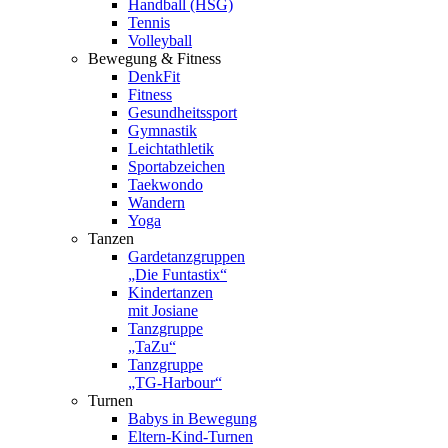
Handball (HSG)
Tennis
Volleyball
Bewegung & Fitness
DenkFit
Fitness
Gesundheitssport
Gymnastik
Leichtathletik
Sportabzeichen
Taekwondo
Wandern
Yoga
Tanzen
Gardetanzgruppen
„Die Funtastix“
Kindertanzen
mit Josiane
Tanzgruppe
„TaZu“
Tanzgruppe
„TG-Harbour“
Turnen
Babys in Bewegung
Eltern-Kind-Turnen