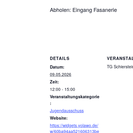
Abholen: Eingang Fasanerie
DETAILS
VERANSTA
TG Schierstei
Datum:
09.05.2026
Zeit:
12:00 - 15:00
Veranstaltungskategorie
:
Jugendausschuss
Website:
https://widgets.yolawo.de/
w/60ba94aa521606313be