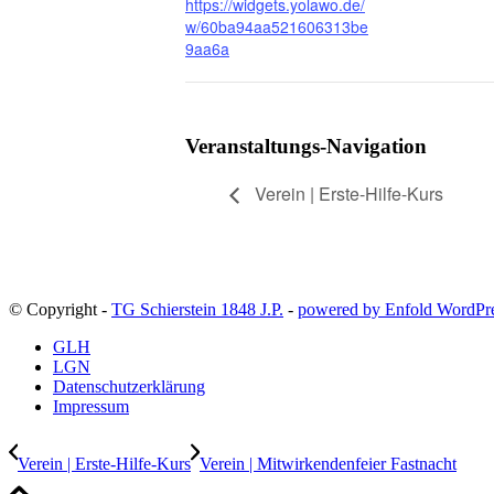
https://widgets.yolawo.de/
w/60ba94aa521606313be
9aa6a
Veranstaltungs-Navigation
Verein | Erste-Hilfe-Kurs
© Copyright -
TG Schierstein 1848 J.P.
-
powered by Enfold WordPr
GLH
LGN
Datenschutzerklärung
Impressum
Verein | Erste-Hilfe-Kurs
Verein | Mitwirkendenfeier Fastnacht