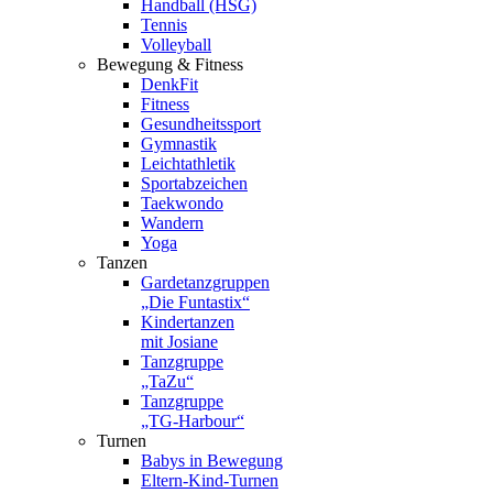
Handball (HSG)
Tennis
Volleyball
Bewegung & Fitness
DenkFit
Fitness
Gesundheitssport
Gymnastik
Leichtathletik
Sportabzeichen
Taekwondo
Wandern
Yoga
Tanzen
Gardetanzgruppen
„Die Funtastix“
Kindertanzen
mit Josiane
Tanzgruppe
„TaZu“
Tanzgruppe
„TG-Harbour“
Turnen
Babys in Bewegung
Eltern-Kind-Turnen