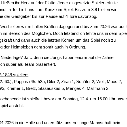
ließen ihr Herz auf der Platte. Jeder eingesetzte Spieler erfüllte
nd im Tor hielt uns Lars Kunze im Spiel. Bis zum 8:9 hielten wir
ehe der Gastgeber bis zur Pause auf 4 Tore davonzog.
Zwei hielten wir mit allen Kräften dagegen und bis zum 23:26 war auc
 im Bereich des Möglichen. Doch letztendlich fehlte uns in dem Spie
skraft und dann auch die letzten Körner, um das Spiel noch zu
eg der Heimsieben geht somit auch in Ordnung.
 Niederlage? Ja!…denn die Jungs haben enorm auf die Zähne
ch super als Team präsentiert.
 1848 spielten:
2.-60.), Pappas (45.-52.), Diler 2, Ziran 1, Schäfer 2, Wolf, Moos 2,
 6/3, Kremer 1, Bretz, Stasauskas 5, Menges 4, Mallmann 2
enende ist spielfrei, bevor am Sonntag, 12.4. um 16.00 Uhr unse
piel ansteht.
.2026 in die Halle und unterstützt unsere junge Mannschaft beim