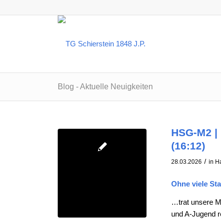
Blog - Aktuelle Neuigkeiten
HSG-M2 | 
(16:12)
/
28.03.2026
in
H
Ohne viele Sta
…trat unsere M2
und A-Jugend r