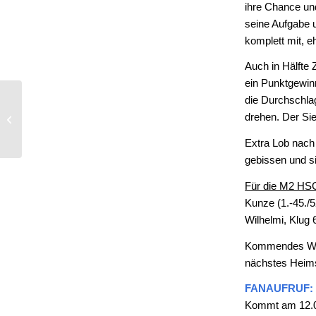
ihre Chance und 
seine Aufgabe u
komplett mit, 
Auch in Hälfte 
ein Punktgewinn
HSG-mB1 |
die Durchschlag
HESSENMEISTER
drehen. Der Si
2026 | TSG Münster –
Extra Lob nach
HSG 1848 21:32 (11:11)
gebissen und si
Für die M2 HSG
Kunze (1.-45./5
Wilhelmi, Klug
Kommendes Woch
nächstes Heims
FANAUFRUF:
Kommt am 12.04