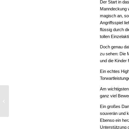
Der Start in da
Manndeckung wa
magisch an, so
Angriffsspiel li
flüssig durch d
tollen Einzela
Doch genau dafü
zu sehen: Die 
und die Kinder
Ein echtes High
Torwartleistung
Am wichtigsten 
HSG-mC2 | HSG 1848
ganz viel Bewe
– HSG Obere Aar 36:15
Ein großes Dan
(15:9)
souverän und ki
Ebenso ein herz
Unterstützung d