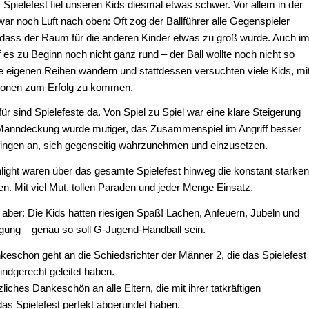
s Spielefest fiel unseren Kids diesmal etwas schwer. Vor allem in der
r noch Luft nach oben: Oft zog der Ballführer alle Gegenspieler
dass der Raum für die anderen Kinder etwas zu groß wurde. Auch i
ef es zu Beginn noch nicht ganz rund – der Ball wollte noch nicht so
ie eigenen Reihen wandern und stattdessen versuchten viele Kids, mi
ktionen zum Erfolg zu kommen.
r sind Spielefeste da. Von Spiel zu Spiel war eine klare Steigerung
Manndeckung wurde mutiger, das Zusammenspiel im Angriff besser
 fingen an, sich gegenseitig wahrzunehmen und einzusetzen.
light waren über das gesamte Spielefest hinweg die konstant starke
en. Mit viel Mut, tollen Paraden und jeder Menge Einsatz.
aber: Die Kids hatten riesigen Spaß! Lachen, Anfeuern, Jubeln und
gung – genau so soll G-Jugend-Handball sein.
keschön geht an die Schiedsrichter der Männer 2, die das Spielefest
ndgerecht geleitet haben.
liches Dankeschön an alle Eltern, die mit ihrer tatkräftigen
as Spielefest perfekt abgerundet haben.