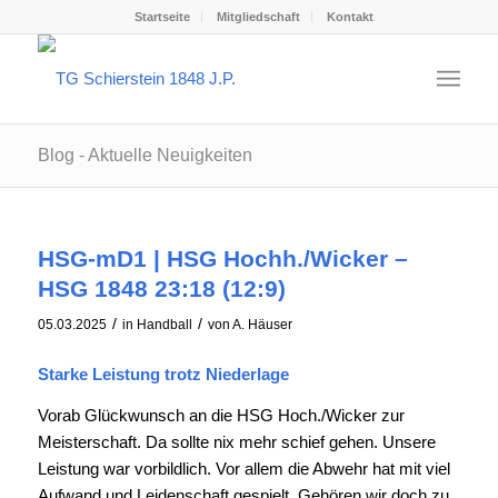
Startseite
Mitgliedschaft
Kontakt
Blog - Aktuelle Neuigkeiten
HSG-mD1 | HSG Hochh./Wicker –
HSG 1848 23:18 (12:9)
/
/
05.03.2025
in
Handball
von
A. Häuser
Starke Leistung trotz Niederlage
Vorab Glückwunsch an die HSG Hoch./Wicker zur
Meisterschaft. Da sollte nix mehr schief gehen. Unsere
Leistung war vorbildlich. Vor allem die Abwehr hat mit viel
Aufwand und Leidenschaft gespielt. Gehören wir doch zu