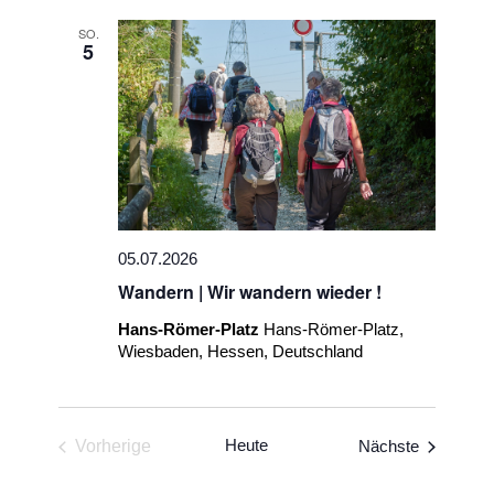
SO.
5
05.07.2026
Wandern | Wir wandern wieder !
Hans-Römer-Platz
Hans-Römer-Platz,
Wiesbaden, Hessen, Deutschland
Heute
Veranstal
Vorherige
Nächste
Veranstaltungen