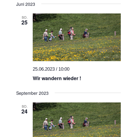
Navigat
Juni 2023
wählen.
und
Ansichten
SO.
25
Navigati
25.06.2023 / 10:00
Wir wandern wieder !
September 2023
SO.
24