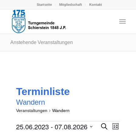
Startseite
Mitgliedschaft
Kontakt
Anstehende Veranstaltungen
Terminliste
Wandern
Veranstaltungen
Wandern
Veranstaltungen
Veransta
25.06.2023
 - 
07.08.2026
Veranst
Suche
Liste
Ansicht
Suche
Datum