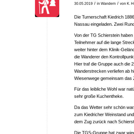
/
/
30.05.2019
in
Wandern
von
K. H
Die Turnerschaft Kiedrich 18
Nassau eingeladen. Zwei Run
Von der TG Schierstein haben
Teilnehmer auf die lange Stre
weiter hinter dem Klinik-Gelä
die Wanderer den Kontrollpun
Hier traf die Gruppe auch die 2
Wanderstrecken verliefen ab hie
Wiesenwege gemeinsam das Z
Für das leibliche Wohl war nat
sehr große Kuchentheke.
Da das Wetter sehr schön war,
zum Kiedricher Weinstand und w
dem Zug zurück nach Schierst
Die TGS-Gruppe hat zwar wie