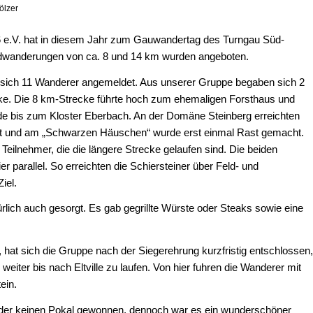
ölzer
86 e.V. hat in diesem Jahr zum Gauwandertag des Turngau Süd-
dwanderungen von ca. 8 und 14 km wurden angeboten.
 sich 11 Wanderer angemeldet. Aus unserer Gruppe begaben sich 2
cke. Die 8 km-Strecke führte hoch zum ehemaligen Forsthaus und
nde bis zum Kloster Eberbach. An der Domäne Steinberg erreichten
kt und am „Schwarzen Häuschen“ wurde erst einmal Rast gemacht.
 Teilnehmer, die die längere Strecke gelaufen sind. Die beiden
r parallel. So erreichten die Schiersteiner über Feld- und
iel.
ürlich auch gesorgt. Es gab gegrillte Würste oder Steaks sowie eine
 hat sich die Gruppe nach der Siegerehrung kurzfristig entschlossen
eiter bis nach Eltville zu laufen. Von hier fuhren die Wanderer mit
ein.
der keinen Pokal gewonnen, dennoch war es ein wunderschöner