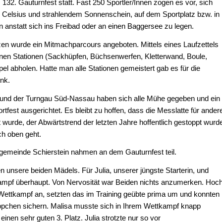
 132. Gauturnfest statt. Fast 250 Sportler/Innen zogen es vor, sich
 Celsius und strahlendem Sonnenschein, auf dem Sportplatz bzw. in
n anstatt sich ins Freibad oder an einen Baggersee zu legen.
en wurde ein Mitmachparcours angeboten. Mittels eines Laufzettels
nen Stationen (Sackhüpfen, Büchsenwerfen, Kletterwand, Boule,
l abholen. Hatte man alle Stationen gemeistert gab es für die
nk.
, und der Turngau Süd-Nassau haben sich alle Mühe gegeben und ein
rtfest ausgerichtet. Es bleibt zu hoffen, dass die Messlatte für ander
t wurde, der Abwärtstrend der letzten Jahre hoffentlich gestoppt wurd
ch oben geht.
ngemeinde Schierstein nahmen an dem Gauturnfest teil.
en unsere beiden Mädels. Für Julia, unserer jüngste Starterin, und
kampf überhaupt. Von Nervosität war Beiden nichts anzumerken. Hoc
 Wettkampf an, setzten das im Training geübte prima um und konnten
ppchen sichern. Malisa musste sich in Ihrem Wettkampf knapp
inen sehr guten 3. Platz. Julia strotzte nur so vor