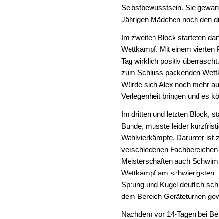
Selbstbewusstsein. Sie gewann
Jährigen Mädchen noch den drit
Im zweiten Block starteten dan
Wettkampf. Mit einem vierten 
Tag wirklich positiv überrascht.
zum Schluss packenden Wettka
Würde sich Alex noch mehr auf
Verlegenheit bringen und es k
Im dritten und letzten Block, 
Bunde, musste leider kurzfris
Wahlvierkämpfe, Darunter ist z
verschiedenen Fachbereichen 
Meisterschaften auch Schwimm
Wettkampf am schwierigsten. De
Sprung und Kugel deutlich schl
dem Bereich Geräteturnen gewä
Nachdem vor 14-Tagen bei Bei