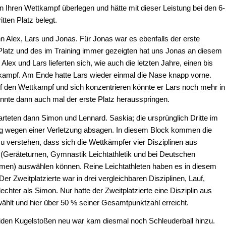
 Ihren Wettkampf überlegen und hätte mit dieser Leistung bei den 6-
ten Platz belegt.
n Alex, Lars und Jonas. Für Jonas war es ebenfalls der erste
Platz und des im Training immer gezeigten hat uns Jonas an diesem
 Alex und Lars lieferten sich, wie auch die letzten Jahre, einen bis
mpf. Am Ende hatte Lars wieder einmal die Nase knapp vorne.
 den Wettkampf und sich konzentrieren könnte er Lars noch mehr in
önnte dann auch mal der erste Platz herausspringen.
starteten dann Simon und Lennard. Saskia; die ursprünglich Dritte im
tig wegen einer Verletzung absagen. In diesem Block kommen die
u verstehen, dass sich die Wettkämpfer vier Disziplinen aus
(Geräteturnen, Gymnastik Leichtathletik und bei Deutschen
en) auswählen können. Reine Leichtathleten haben es in diesem
r Zweitplatzierte war in drei vergleichbaren Disziplinen, Lauf,
echter als Simon. Nur hatte der Zweitplatzierte eine Disziplin aus
hlt und hier über 50 % seiner Gesamtpunktzahl erreicht.
den Kugelstoßen neu war kam diesmal noch Schleuderball hinzu.